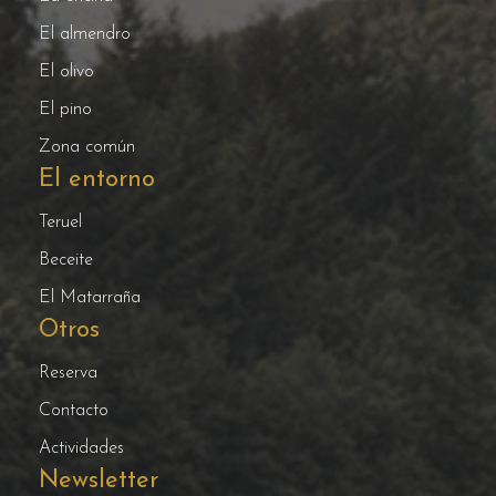
El almendro
El olivo
El pino
Zona común
El entorno
Teruel
Beceite
El Matarraña
Otros
Reserva
Contacto
Actividades
Newsletter